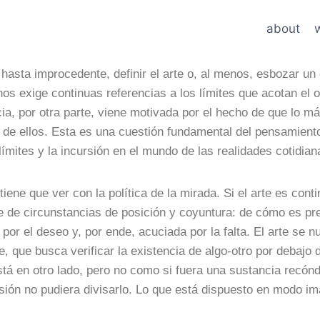
about
hasta improcedente, definir el arte o, al menos, esbozar un
os exige continuas referencias a los límites que acotan el ob
cia, por otra parte, viene motivada por el hecho de que lo 
a de ellos. Esta es una cuestión fundamental del pensamient
 límites y la incursión en el mundo de las realidades cotidia
tiene que ver con la política de la mirada. Si el arte es con
e de circunstancias de posición y coyuntura: de cómo es pres
or el deseo y, por ende, acuciada por la falta. El arte se nu
le, que busca verificar la existencia de algo-otro por debajo
tá en otro lado, pero no como si fuera una sustancia recóndi
sión no pudiera divisarlo. Lo que está dispuesto en modo ima