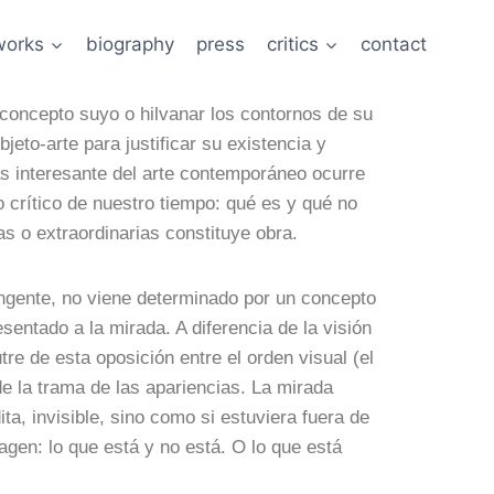
works
biography
press
critics
contact
 concepto suyo o hilvanar los contornos de su
jeto-arte para justificar su existencia y
más interesante del arte contemporáneo ocurre
o crítico de nuestro tiempo: qué es y qué no
nas o extraordinarias constituye obra.
tingente, no viene determinado por un concepto
entado a la mirada. A diferencia de la visión
tre de esta oposición entre el orden visual (el
 de la trama de las apariencias. La mirada
ta, invisible, sino como si estuviera fuera de
gen: lo que está y no está. O lo que está