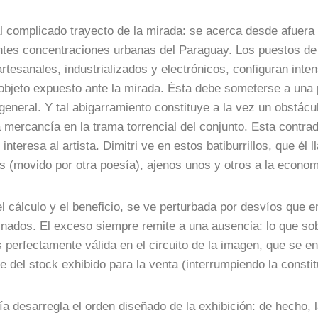
al complicado trayecto de la mirada: se acerca desde afuera
rentes concentraciones urbanas del Paraguay. Los puestos de 
rtesanales, industrializados y electrónicos, configuran int
 objeto expuesto ante la mirada. Ésta debe someterse a una
general. Y tal abigarramiento constituye a la vez un obstácu
mercancía en la trama torrencial del conjunto. Esta contra
teresa al artista. Dimitri ve en estos batiburrillos, que él
icos (movido por otra poesía), ajenos unos y otros a la econ
l cálculo y el beneficio, se ve perturbada por desvíos que e
ados. El exceso siempre remite a una ausencia: lo que sobra
perfectamente válida en el circuito de la imagen, que se e
le del stock exhibido para la venta (interrumpiendo la consti
a desarregla el orden diseñado de la exhibición: de hecho, l